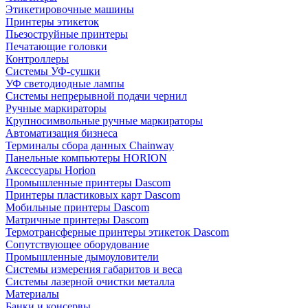
Этикетировочные машины
Принтеры этикеток
Пьезоструйные принтеры
Печатающие головки
Контроллеры
Системы УФ-сушки
УФ светодиодные лампы
Системы непрерывной подачи чернил
Ручные маркираторы
Крупносимвольные ручные маркираторы
Автоматизация бизнеса
Терминалы сбора данных Chainway
Панельные компьютеры HORION
Аксессуары Horion
Промышленные принтеры Dascom
Принтеры пластиковых карт Dascom
Мобильные принтеры Dascom
Матричные принтеры Dascom
Термотрансферные принтеры этикеток Dascom
Сопутствующее оборудование
Промышленные дымоуловители
Системы измерения габаритов и веса
Системы лазерной очистки металла
Материалы
Банки и консервы