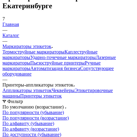
Екатеринбурге
7
Главная
—
Каталог
—
Маркираторы этикеток
Термоструйные маркираторы
Каплеструйные
маркираторы
Ударно-точечные маркираторы
Лазерные
маркираторы
Пьезоструйные принтеры
Ручные
маркираторы
Автоматизация бизнеса
Сопутствующее
оборудование
—
Принтеры-аппликаторы этикеток
Аппликаторы этикеток
Чеквейеры
Этикетировочные
машины
Принтеры этикеток
Фильтр
По умолчанию (возрастание)
По популярности (убывание)
По популярности (возрастание)
По алфавиту (убывание)
По алфавиту (возрастание)
По доступности (убывание)