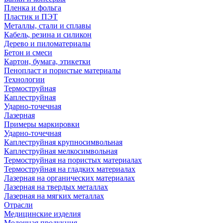
Пленка и фольга
Пластик и ПЭТ
Металлы, стали и сплавы
Кабель, резина и силикон
Дерево и пиломатериалы
Бетон и смеси
Картон, бумага, этикетки
Пенопласт и пористые материалы
Технологии
Термоструйная
Каплеструйная
Ударно-точечная
Лазерная
Примеры маркировки
Ударно-точечная
Каплеструйная крупносимвольная
Каплеструйная мелкосимвольная
Термоструйная на пористых материалах
Термоструйная на гладких материалах
Лазерная на органических материалах
Лазерная на твердых металлах
Лазерная на мягких металлах
Отрасли
Медицинские изделия
Молочная продукция