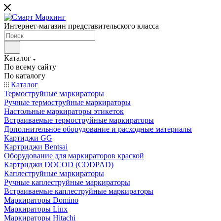
Интернет-магазин представительского класса
Каталог
По всему сайту
По каталогу
Каталог
Термоструйные маркираторы
Ручные термоструйные маркираторы
Настольные маркираторы этикеток
Встраиваемые термоструйные маркираторы
Дополнительное оборудование и расходные материалы
Картиджи GG
Картриджи Bentsai
Оборудование для маркираторов краской
Картриджи DOCOD (CODPAD)
Каплеструйные маркираторы
Ручные каплеструйные маркираторы
Встраиваемые каплеструйные маркираторы
Маркираторы Domino
Маркираторы Linx
Маркираторы Hitachi