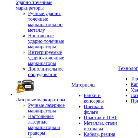
Ударно-точечные
маркираторы
Ручные ударно-
точечные
маркираторы по
металлу
Настольные
ударно-точечные
маркираторы
Интегрируемые
ударно-точечные
маркираторы
Техноло
Дополнительное
оборудование
Тер
Кап
Материалы
Уда
Банки и
Лаз
Лазерные маркираторы
консервы
Пр
Ручные лазерные
Пленка и
маркираторы
фольга
Настольные
Пластик и ПЭТ
лазерные
Металлы, стали
маркираторы и
и сплавы
граверы
Кабель, резина