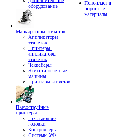
Дополнительное
Пенопласт и
оборудование
пористые
материалы
Маркираторы этикеток
Аппликаторы
этикеток
Принтеры-
аппликаторы
этикеток
Чеквейеры
Этикетировочные
машины
Принтеры этикеток
Пьезоструйные
принтеры
Печатающие
головки
Контроллеры
Системы УФ-