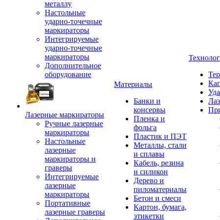
металлу
Настольные
ударно-точечные
маркираторы
Интегрируемые
ударно-точечные
маркираторы
Техноло
Дополнительное
оборудование
Тер
Кап
Материалы
Уда
Банки и
Лаз
консервы
Пр
Лазерные маркираторы
Пленка и
Ручные лазерные
фольга
маркираторы
Пластик и ПЭТ
Настольные
Металлы, стали
лазерные
и сплавы
маркираторы и
Кабель, резина
граверы
и силикон
Интегрируемые
Дерево и
лазерные
пиломатериалы
маркираторы
Бетон и смеси
Портативные
Картон, бумага,
лазерные граверы
этикетки