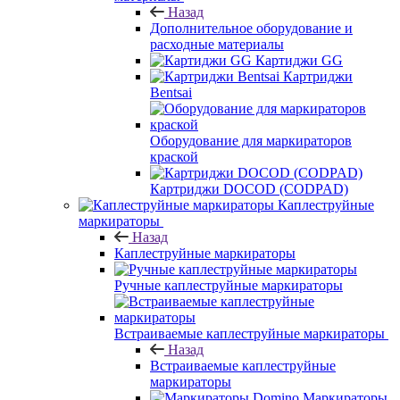
Назад
Дополнительное оборудование и
расходные материалы
Картиджи GG
Картриджи
Bentsai
Оборудование для маркираторов
краской
Картриджи DOCOD (CODPAD)
Каплеструйные
маркираторы
Назад
Каплеструйные маркираторы
Ручные каплеструйные маркираторы
Встраиваемые каплеструйные маркираторы
Назад
Встраиваемые каплеструйные
маркираторы
Маркираторы