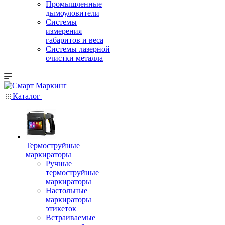
Промышленные
дымоуловители
Системы
измерения
габаритов и веса
Системы лазерной
очистки металла
Каталог
Термоструйные
маркираторы
Ручные
термоструйные
маркираторы
Настольные
маркираторы
этикеток
Встраиваемые