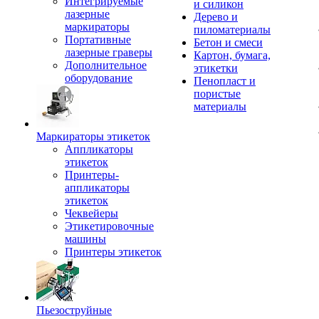
Интегрируемые
и силикон
лазерные
Дерево и
маркираторы
пиломатериалы
Портативные
Бетон и смеси
лазерные граверы
Картон, бумага,
Дополнительное
этикетки
оборудование
Пенопласт и
пористые
материалы
Маркираторы этикеток
Аппликаторы
этикеток
Принтеры-
аппликаторы
этикеток
Чеквейеры
Этикетировочные
машины
Принтеры этикеток
Пьезоструйные