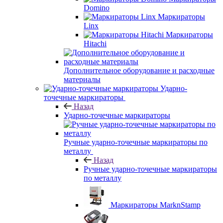
Domino
Маркираторы
Linx
Маркираторы
Hitachi
Дополнительное оборудование и расходные
материалы
Ударно-
точечные маркираторы
Назад
Ударно-точечные маркираторы
Ручные ударно-точечные маркираторы по
металлу
Назад
Ручные ударно-точечные маркираторы
по металлу
Маркираторы MarknStamp