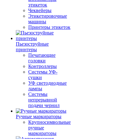
этикеток
Чеквейеры
Этикетировочные
машины
Принтеры этикеток
Пьезоструйные
принтеры
Печатающие
головки
Контроллеры
Системы УФ-
сушки
УФ светодиодные
лампы
Системы
непрерывной
подачи чернил
Ручные маркираторы
Крупносимвольные
ручные
маркираторы