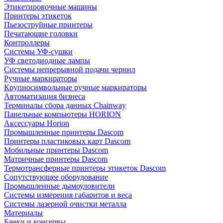
Этикетировочные машины
Принтеры этикеток
Пьезоструйные принтеры
Печатающие головки
Контроллеры
Системы УФ-сушки
УФ светодиодные лампы
Системы непрерывной подачи чернил
Ручные маркираторы
Крупносимвольные ручные маркираторы
Автоматизация бизнеса
Терминалы сбора данных Chainway
Панельные компьютеры HORION
Аксессуары Horion
Промышленные принтеры Dascom
Принтеры пластиковых карт Dascom
Мобильные принтеры Dascom
Матричные принтеры Dascom
Термотрансферные принтеры этикеток Dascom
Сопутствующее оборудование
Промышленные дымоуловители
Системы измерения габаритов и веса
Системы лазерной очистки металла
Материалы
Банки и консервы