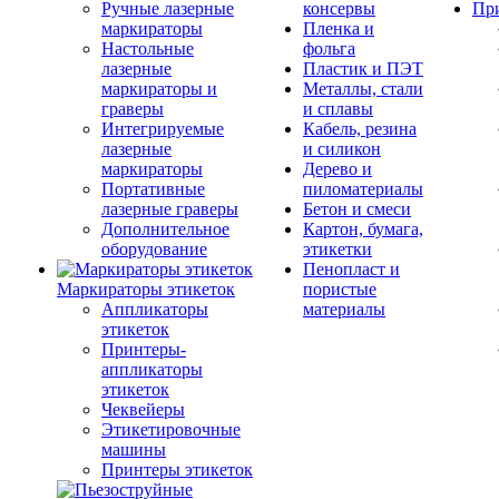
Ручные лазерные
консервы
Пр
маркираторы
Пленка и
Настольные
фольга
лазерные
Пластик и ПЭТ
маркираторы и
Металлы, стали
граверы
и сплавы
Интегрируемые
Кабель, резина
лазерные
и силикон
маркираторы
Дерево и
Портативные
пиломатериалы
лазерные граверы
Бетон и смеси
Дополнительное
Картон, бумага,
оборудование
этикетки
Пенопласт и
Маркираторы этикеток
пористые
Аппликаторы
материалы
этикеток
Принтеры-
аппликаторы
этикеток
Чеквейеры
Этикетировочные
машины
Принтеры этикеток