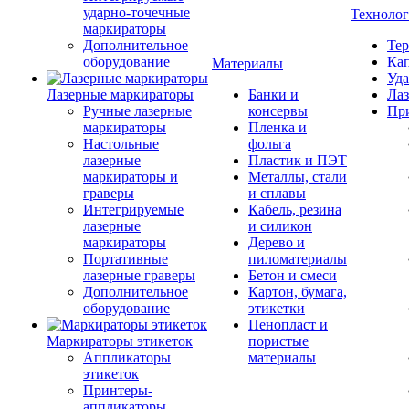
ударно-точечные
Техноло
маркираторы
Дополнительное
Тер
оборудование
Кап
Материалы
Уда
Лазерные маркираторы
Банки и
Лаз
Ручные лазерные
консервы
Пр
маркираторы
Пленка и
Настольные
фольга
лазерные
Пластик и ПЭТ
маркираторы и
Металлы, стали
граверы
и сплавы
Интегрируемые
Кабель, резина
лазерные
и силикон
маркираторы
Дерево и
Портативные
пиломатериалы
лазерные граверы
Бетон и смеси
Дополнительное
Картон, бумага,
оборудование
этикетки
Пенопласт и
Маркираторы этикеток
пористые
Аппликаторы
материалы
этикеток
Принтеры-
аппликаторы