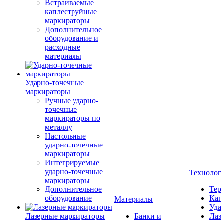
Встраиваемые
каплеструйные
маркираторы
Дополнительное
оборудование и
расходные
материалы
Ударно-точечные
маркираторы
Ручные ударно-
точечные
маркираторы по
металлу
Настольные
ударно-точечные
маркираторы
Интегрируемые
ударно-точечные
Техноло
маркираторы
Дополнительное
Тер
оборудование
Кап
Материалы
Уда
Лазерные маркираторы
Банки и
Лаз