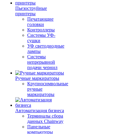
Пьезоструйные
принтеры
Печатающие
головки
Контроллеры
Системы УФ-
сушки
УФ светодиодные
лампы
Системы
непрерывной
подачи чернил
Ручные маркираторы
Крупносимвольные
ручные
маркираторы
Автоматизация бизнеса
Терминалы сбора
данных Chainway
Панельные
компьютеры