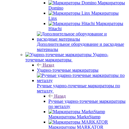
Маркираторы
Domino
Маркираторы
Linx
Маркираторы
Hitachi
Дополнительное оборудование и расходные
материалы
Ударно-
точечные маркираторы
Назад
Ударно-точечные маркираторы
Ручные ударно-точечные маркираторы по
металлу
Назад
Ручные ударно-точечные маркираторы
по металлу
Маркираторы MarknStamp
Маркираторы MARKATOR