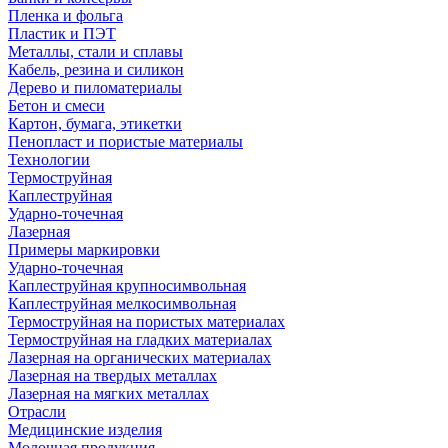
Пленка и фольга
Пластик и ПЭТ
Металлы, стали и сплавы
Кабель, резина и силикон
Дерево и пиломатериалы
Бетон и смеси
Картон, бумага, этикетки
Пенопласт и пористые материалы
Технологии
Термоструйная
Каплеструйная
Ударно-точечная
Лазерная
Примеры маркировки
Ударно-точечная
Каплеструйная крупносимвольная
Каплеструйная мелкосимвольная
Термоструйная на пористых материалах
Термоструйная на гладких материалах
Лазерная на органических материалах
Лазерная на твердых металлах
Лазерная на мягких металлах
Отрасли
Медицинские изделия
Молочная продукция