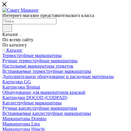
Интернет-магазин представительского класса
Каталог
По всему сайту
По каталогу
Каталог
Термоструйные маркираторы
Ручные термоструйные маркираторы
Настольные маркираторы этикеток
Встраиваемые термоструйные маркираторы
Дополнительное оборудование и расходные материалы
Картиджи GG
Картриджи Bentsai
Оборудование для маркираторов краской
Картриджи DOCOD (CODPAD)
Каплеструйные маркираторы
Ручные каплеструйные маркираторы
Встраиваемые каплеструйные маркираторы
Маркираторы Domino
Маркираторы Linx
Маркираторы Hitachi