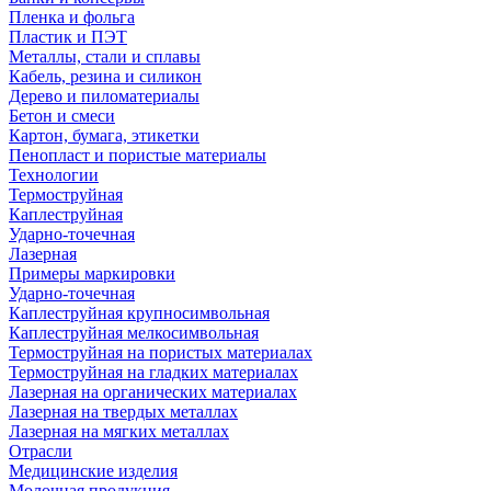
Пленка и фольга
Пластик и ПЭТ
Металлы, стали и сплавы
Кабель, резина и силикон
Дерево и пиломатериалы
Бетон и смеси
Картон, бумага, этикетки
Пенопласт и пористые материалы
Технологии
Термоструйная
Каплеструйная
Ударно-точечная
Лазерная
Примеры маркировки
Ударно-точечная
Каплеструйная крупносимвольная
Каплеструйная мелкосимвольная
Термоструйная на пористых материалах
Термоструйная на гладких материалах
Лазерная на органических материалах
Лазерная на твердых металлах
Лазерная на мягких металлах
Отрасли
Медицинские изделия
Молочная продукция