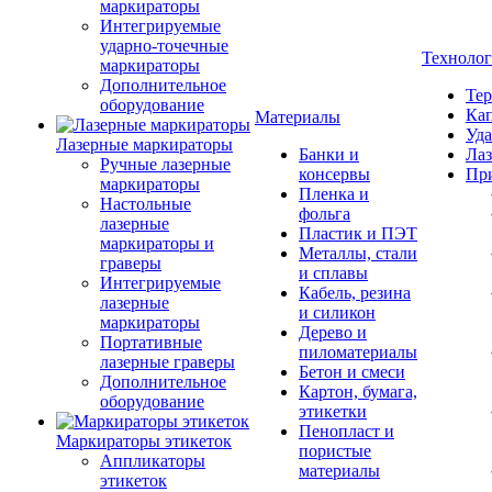
маркираторы
Интегрируемые
ударно-точечные
Техноло
маркираторы
Дополнительное
Тер
оборудование
Кап
Материалы
Уда
Лазерные маркираторы
Банки и
Лаз
Ручные лазерные
консервы
Пр
маркираторы
Пленка и
Настольные
фольга
лазерные
Пластик и ПЭТ
маркираторы и
Металлы, стали
граверы
и сплавы
Интегрируемые
Кабель, резина
лазерные
и силикон
маркираторы
Дерево и
Портативные
пиломатериалы
лазерные граверы
Бетон и смеси
Дополнительное
Картон, бумага,
оборудование
этикетки
Пенопласт и
Маркираторы этикеток
пористые
Аппликаторы
материалы
этикеток