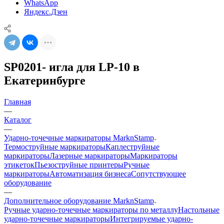
WhatsApp
Яндекс.Дзен
SP0201- игла для LP-10 в
Екатеринбурге
Главная
—
Каталог
—
Ударно-точечные маркираторы MarknStamp
Термоструйные маркираторы
Каплеструйные
маркираторы
Лазерные маркираторы
Маркираторы
этикеток
Пьезоструйные принтеры
Ручные
маркираторы
Автоматизация бизнеса
Сопутствующее
оборудование
—
Дополнительное оборудование MarknStamp
Ручные ударно-точечные маркираторы по металлу
Настольные
ударно-точечные маркираторы
Интегрируемые ударно-