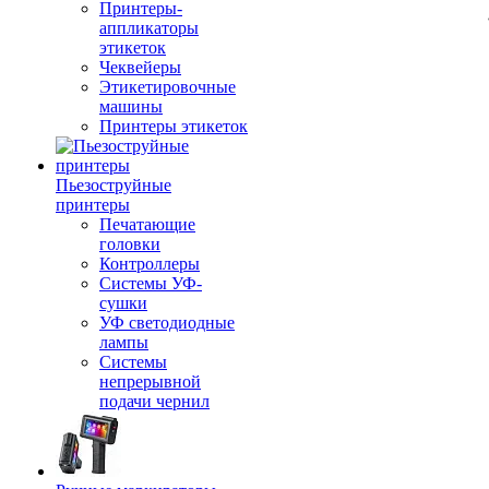
Принтеры-
аппликаторы
этикеток
Чеквейеры
Этикетировочные
машины
Принтеры этикеток
Пьезоструйные
принтеры
Печатающие
головки
Контроллеры
Системы УФ-
сушки
УФ светодиодные
лампы
Системы
непрерывной
подачи чернил