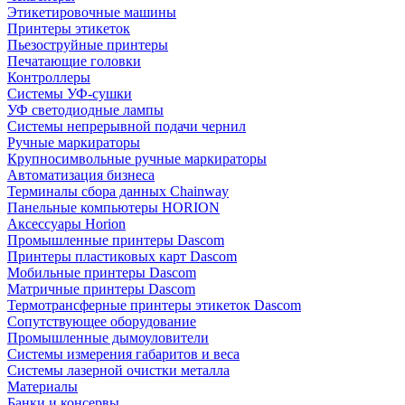
Этикетировочные машины
Принтеры этикеток
Пьезоструйные принтеры
Печатающие головки
Контроллеры
Системы УФ-сушки
УФ светодиодные лампы
Системы непрерывной подачи чернил
Ручные маркираторы
Крупносимвольные ручные маркираторы
Автоматизация бизнеса
Терминалы сбора данных Chainway
Панельные компьютеры HORION
Аксессуары Horion
Промышленные принтеры Dascom
Принтеры пластиковых карт Dascom
Мобильные принтеры Dascom
Матричные принтеры Dascom
Термотрансферные принтеры этикеток Dascom
Сопутствующее оборудование
Промышленные дымоуловители
Системы измерения габаритов и веса
Системы лазерной очистки металла
Материалы
Банки и консервы