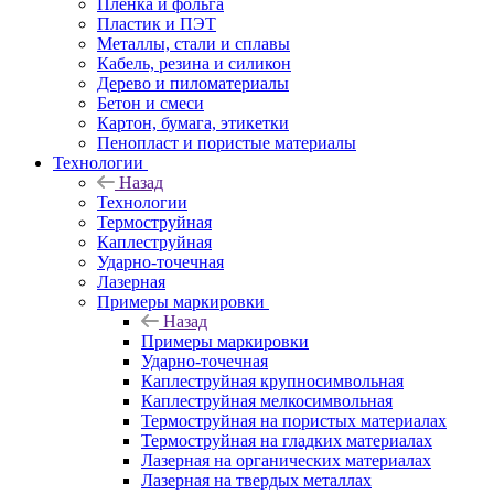
Пленка и фольга
Пластик и ПЭТ
Металлы, стали и сплавы
Кабель, резина и силикон
Дерево и пиломатериалы
Бетон и смеси
Картон, бумага, этикетки
Пенопласт и пористые материалы
Технологии
Назад
Технологии
Термоструйная
Каплеструйная
Ударно-точечная
Лазерная
Примеры маркировки
Назад
Примеры маркировки
Ударно-точечная
Каплеструйная крупносимвольная
Каплеструйная мелкосимвольная
Термоструйная на пористых материалах
Термоструйная на гладких материалах
Лазерная на органических материалах
Лазерная на твердых металлах