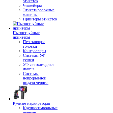
этикеток
Чеквейеры
Этикетировочные
машины
Принтеры этикеток
Пьезоструйные
принтеры
Печатающие
головки
Контроллеры
Системы УФ-
сушки
УФ светодиодные
лампы
Системы
непрерывной
подачи чернил
Ручные маркираторы
Крупносимвольные
ручные