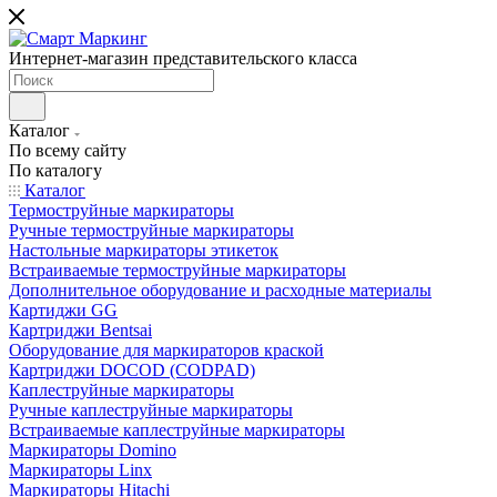
Интернет-магазин представительского класса
Каталог
По всему сайту
По каталогу
Каталог
Термоструйные маркираторы
Ручные термоструйные маркираторы
Настольные маркираторы этикеток
Встраиваемые термоструйные маркираторы
Дополнительное оборудование и расходные материалы
Картиджи GG
Картриджи Bentsai
Оборудование для маркираторов краской
Картриджи DOCOD (CODPAD)
Каплеструйные маркираторы
Ручные каплеструйные маркираторы
Встраиваемые каплеструйные маркираторы
Маркираторы Domino
Маркираторы Linx
Маркираторы Hitachi