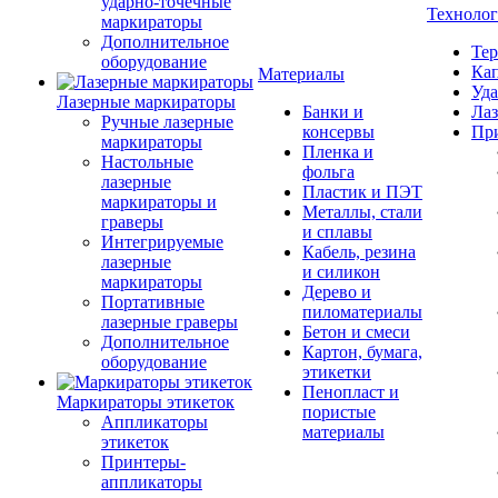
ударно-точечные
Техноло
маркираторы
Дополнительное
Тер
оборудование
Кап
Материалы
Уда
Лазерные маркираторы
Банки и
Лаз
Ручные лазерные
консервы
Пр
маркираторы
Пленка и
Настольные
фольга
лазерные
Пластик и ПЭТ
маркираторы и
Металлы, стали
граверы
и сплавы
Интегрируемые
Кабель, резина
лазерные
и силикон
маркираторы
Дерево и
Портативные
пиломатериалы
лазерные граверы
Бетон и смеси
Дополнительное
Картон, бумага,
оборудование
этикетки
Пенопласт и
Маркираторы этикеток
пористые
Аппликаторы
материалы
этикеток
Принтеры-
аппликаторы